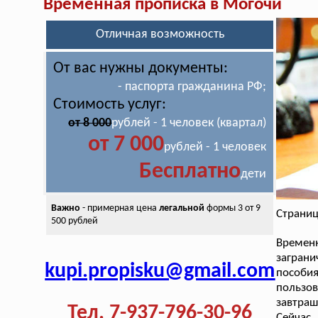
Временная прописка в Могочи
Отличная возможность
От вас нужны документы:
- паспорта гражданина РФ;
Стоимость услуг:
от 8 000
рублей - 1 человек (квартал)
от 7 000
рублей - 1 человек
Бесплатно
дети
Важно
- примерная цена
легальной
формы 3 от 9
Страниц
500 рублей
Времен
загран
kupi.propisku@gmail.com
пособия
пользо
завтраш
Тел. 7-937-796-30-96
Сейчас