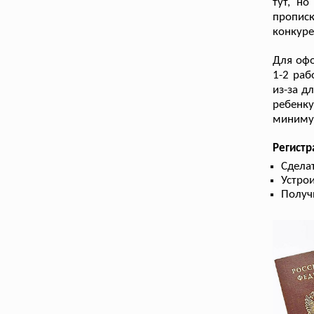
тут, но
пропис
конкуре
Для офо
1-2 раб
из-за д
ребенку
минимум
Регист
Сдела
Устрои
Получ