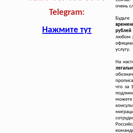
очень с
Telegram:
Будьте
времен
Нажмите тут
рублей 
любом р
официа
услугу.
На нас
легаль
обозна
прописа
что за 
подлинн
можете
консул
мигра
сотруд
Россий
команд