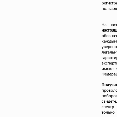
регистр
пользо
На нас
настоя
обознач
каждым
уверен
легал
гаранти
эксперт
имеют к
Федера
Получи
проволо
поборов
свидете
спектр
только 